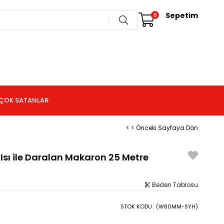
Sepetim
0
ÇOK SATANLAR
< < Önceki Sayfaya Dön
sı ile Daralan Makaron 25 Metre
Beden Tablosu
STOK KODU
(W80MM-SYH)