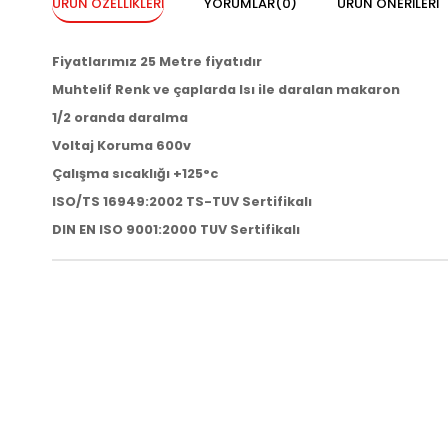
ÜRÜN ÖZELLIKLERI
YORUMLAR
(0)
ÜRÜN ÖNERILERI
Fiyatlarımız 25 Metre fiyatıdır
Muhtelif Renk ve çaplarda Isı ile daralan makaron
1/2 oranda daralma
Voltaj Koruma 600v
Çalışma sıcaklığı +125°c
ISO/TS 16949:2002 TS-TUV Sertifikalı
DIN EN ISO 9001:2000 TUV Sertifikalı