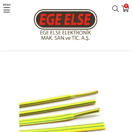
MENU
0
Anasayfa
Kategoriler
Makaronlar
Renkli Makaronlar
Woer 60mm Sarı-Yeşil Isı İle Daralan Makaron 50 Metre