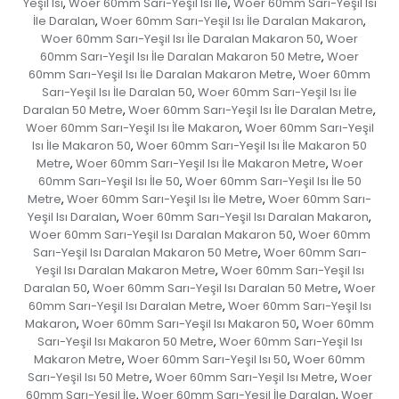
Yeşil Isı
Woer 60mm Sarı-Yeşil Isı İle
Woer 60mm Sarı-Yeşil Isı
,
,
İle Daralan
Woer 60mm Sarı-Yeşil Isı İle Daralan Makaron
,
,
Woer 60mm Sarı-Yeşil Isı İle Daralan Makaron 50
Woer
,
60mm Sarı-Yeşil Isı İle Daralan Makaron 50 Metre
Woer
,
60mm Sarı-Yeşil Isı İle Daralan Makaron Metre
Woer 60mm
,
Sarı-Yeşil Isı İle Daralan 50
Woer 60mm Sarı-Yeşil Isı İle
,
Daralan 50 Metre
Woer 60mm Sarı-Yeşil Isı İle Daralan Metre
,
,
Woer 60mm Sarı-Yeşil Isı İle Makaron
Woer 60mm Sarı-Yeşil
,
Isı İle Makaron 50
Woer 60mm Sarı-Yeşil Isı İle Makaron 50
,
Metre
Woer 60mm Sarı-Yeşil Isı İle Makaron Metre
Woer
,
,
60mm Sarı-Yeşil Isı İle 50
Woer 60mm Sarı-Yeşil Isı İle 50
,
Metre
Woer 60mm Sarı-Yeşil Isı İle Metre
Woer 60mm Sarı-
,
,
Yeşil Isı Daralan
Woer 60mm Sarı-Yeşil Isı Daralan Makaron
,
,
Woer 60mm Sarı-Yeşil Isı Daralan Makaron 50
Woer 60mm
,
Sarı-Yeşil Isı Daralan Makaron 50 Metre
Woer 60mm Sarı-
,
Yeşil Isı Daralan Makaron Metre
Woer 60mm Sarı-Yeşil Isı
,
Daralan 50
Woer 60mm Sarı-Yeşil Isı Daralan 50 Metre
Woer
,
,
60mm Sarı-Yeşil Isı Daralan Metre
Woer 60mm Sarı-Yeşil Isı
,
Makaron
Woer 60mm Sarı-Yeşil Isı Makaron 50
Woer 60mm
,
,
Sarı-Yeşil Isı Makaron 50 Metre
Woer 60mm Sarı-Yeşil Isı
,
Makaron Metre
Woer 60mm Sarı-Yeşil Isı 50
Woer 60mm
,
,
Sarı-Yeşil Isı 50 Metre
Woer 60mm Sarı-Yeşil Isı Metre
Woer
,
,
60mm Sarı-Yeşil İle
Woer 60mm Sarı-Yeşil İle Daralan
Woer
,
,