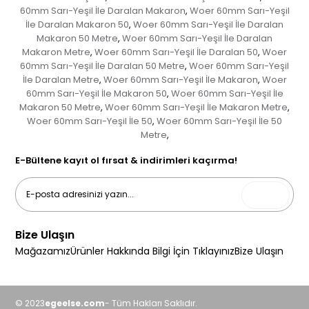
60mm Sarı-Yeşil İle Daralan Makaron
Woer 60mm Sarı-Yeşil
,
İle Daralan Makaron 50
Woer 60mm Sarı-Yeşil İle Daralan
,
Makaron 50 Metre
Woer 60mm Sarı-Yeşil İle Daralan
,
Makaron Metre
Woer 60mm Sarı-Yeşil İle Daralan 50
Woer
,
,
60mm Sarı-Yeşil İle Daralan 50 Metre
Woer 60mm Sarı-Yeşil
,
İle Daralan Metre
Woer 60mm Sarı-Yeşil İle Makaron
Woer
,
,
60mm Sarı-Yeşil İle Makaron 50
Woer 60mm Sarı-Yeşil İle
,
Makaron 50 Metre
Woer 60mm Sarı-Yeşil İle Makaron Metre
,
,
Woer 60mm Sarı-Yeşil İle 50
Woer 60mm Sarı-Yeşil İle 50
,
Metre
,
E-Bültene kayıt ol fırsat & indirimleri kaçırma!
Gönder
Bize Ulaşın
Mağazamız
Ürünler Hakkında Bilgi İçin Tıklayınız
Bize Ulaşın
© 2023
egeelse.com
- Tüm Hakları Saklıdır.