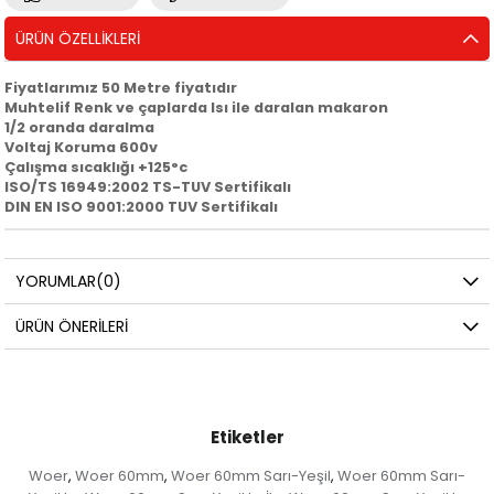
ÜRÜN ÖZELLIKLERI
Fiyatlarımız 50 Metre fiyatıdır
Muhtelif Renk ve çaplarda Isı ile daralan makaron
1/2 oranda daralma
Voltaj Koruma 600v
Çalışma sıcaklığı +125°c
ISO/TS 16949:2002 TS-TUV Sertifikalı
DIN EN ISO 9001:2000 TUV Sertifikalı
YORUMLAR
(0)
ÜRÜN ÖNERILERI
Etiketler
Woer
Woer 60mm
Woer 60mm Sarı-Yeşil
Woer 60mm Sarı-
,
,
,