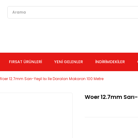
FIRSAT ÜRÜNLERİ
YENİ GELENLER
İNDİRİMDEKİLER
Woer 12.7mm Sarı-Yeşil Isı İle Daralan Makaron 100 Metre
Woer 12.7mm Sarı-Y