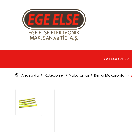
KATEGORİLER
Anasayfa
Kategoriler
Makaronlar
Renkli Makaronlar