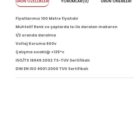
ÜRÜN ÖZELLIKLERI
YORUMLAR
(0)
ÜRÜN ÖNERILERI
Fiyatlarımız 100 Metre fiyatıdır
Muhtelif Renk ve çaplarda Isı ile daralan makaron
1/2 oranda daralma
Voltaj Koruma 600v
Çalışma sıcaklığı +125°c
ISO/TS 16949:2002 TS-TUV Sertifikalı
DIN EN ISO 9001:2000 TUV Sertifikalı